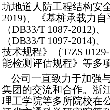
坑地道人防工程结构安
2019)
、
《基桩承载力自
（
DB33/T 1087-2012)
、
（
DB33/T 1097-2014)
、
技术规程》（
T/ZS 0129
能检测评估规程》等
多
公司
一直致力于
加强
集团
的
交流和合作。浙
理工学院等多所院校在