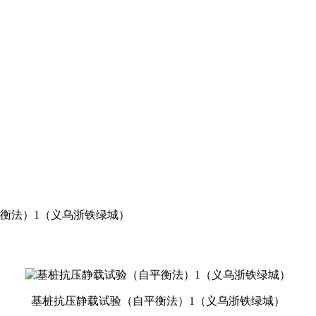
衡法）1（义乌浙铁绿城）
基桩抗压静载试验（自平衡法）1（义乌浙铁绿城）