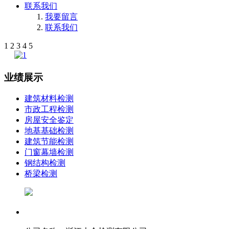
联系我们
我要留言
联系我们
1
2
3
4
5
业绩展示
建筑材料检测
市政工程检测
房屋安全鉴定
地基基础检测
建筑节能检测
门窗幕墙检测
钢结构检测
桥梁检测