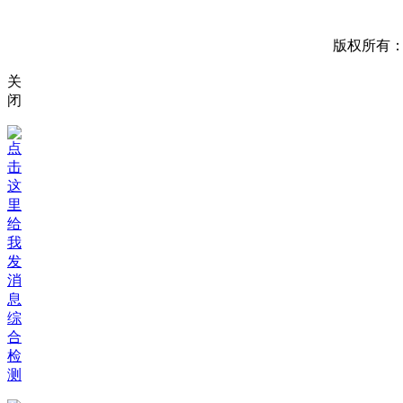
版权所有
关
闭
综
合
检
测