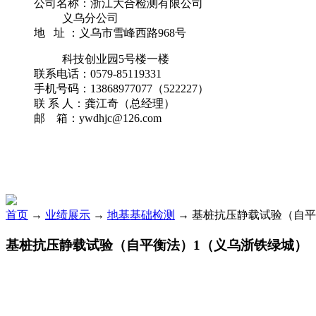
公司名称：浙江大合检测有限公司
义乌分公司
地 址 ：义乌市雪峰西路968号
科技创业园5号楼一楼
联系电话：0579-85119331
手机号码：13868977077（522227）
联 系 人：龚江奇（总经理）
邮 箱：ywdhjc@126.com
首页
→
业绩展示
→
地基基础检测
→ 基桩抗压静载试验（自平
基桩抗压静载试验（自平衡法）1（义乌浙铁绿城）