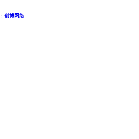
：
创博网络