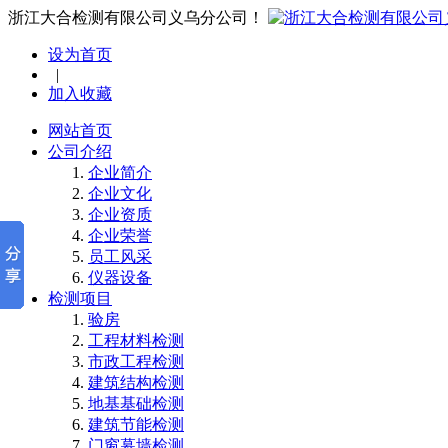
浙江大合检测有限公司义乌分公司！
设为首页
|
加入收藏
网站首页
公司介绍
企业简介
企业文化
企业资质
企业荣誉
员工风采
仪器设备
检测项目
验房
工程材料检测
市政工程检测
建筑结构检测
地基基础检测
建筑节能检测
门窗幕墙检测