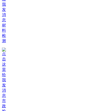
材
料
检
测
市
政