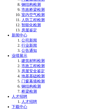
钢结构检测
市政桥梁检测
室内空气检测
人防工程检测
智能化检测
房屋鉴定
新闻中心
公司新闻
行业新闻
公告通知
业绩展示
建筑材料检测
市政工程检测
房屋安全鉴定
地基基础检测
门窗幕墙检测
钢结构检测
桥梁检测
人才招聘
人才招聘
下载中心