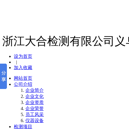
浙江大合检测有限公司义
设为首页
|
加入收藏
网站首页
公司介绍
企业简介
企业文化
企业资质
企业荣誉
员工风采
仪器设备
检测项目