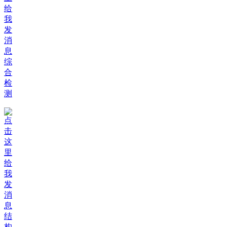
综
合
检
测
结
构