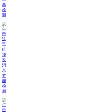
基
检
测
节
能
检
测