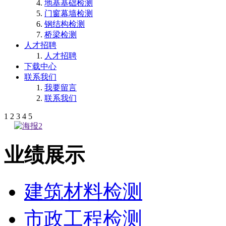
地基基础检测
门窗幕墙检测
钢结构检测
桥梁检测
人才招聘
人才招聘
下载中心
联系我们
我要留言
联系我们
1
2
3
4
5
业绩展示
建筑材料检测
市政工程检测