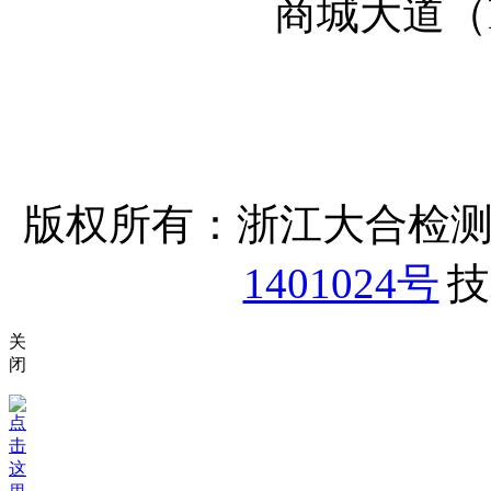
商城大道（K0
版权所有：浙江大合检
1401024号
技
关
闭