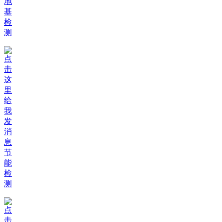
地
基
检
测
节
能
检
测