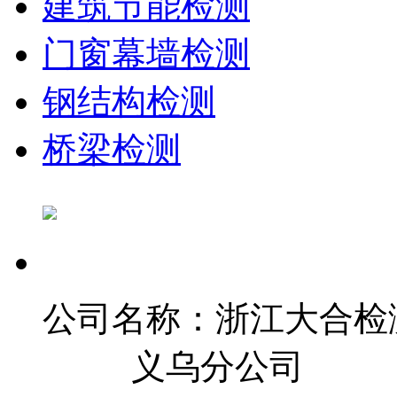
建筑节能检测
门窗幕墙检测
钢结构检测
桥梁检测
公司名称：浙江大合检
义乌分公司