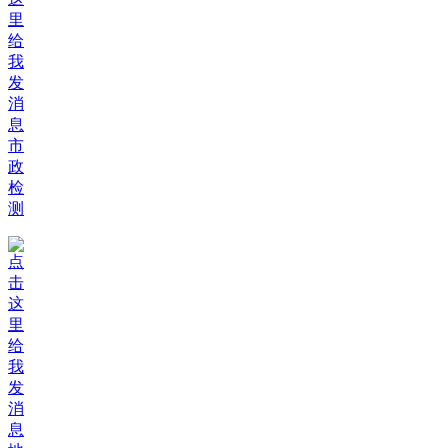
市
政
检
测