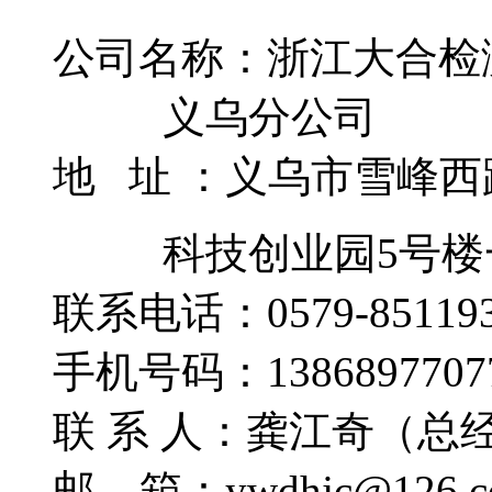
公司名称：浙江大合检
义乌分公司
地 址 ：义乌市雪峰西路
科技创业园5号楼
联系电话：0579-851193
手机号码：1386897707
联 系 人：龚江奇（总
邮 箱：ywdhjc@126.