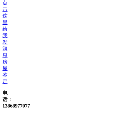
房
屋
鉴
定
电
话：
13868977077