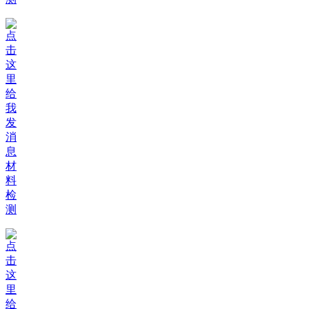
材
料
检
测