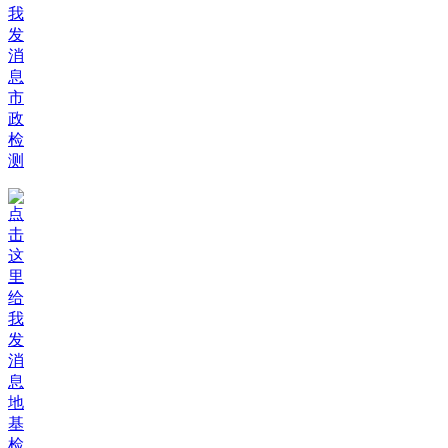
市
政
检
测
地
基
检