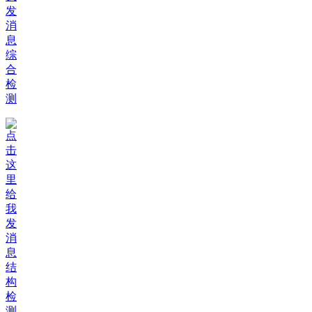
综
合
检
测
结
构
检
测