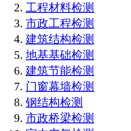
工程材料检测
市政工程检测
建筑结构检测
地基基础检测
建筑节能检测
门窗幕墙检测
钢结构检测
市政桥梁检测