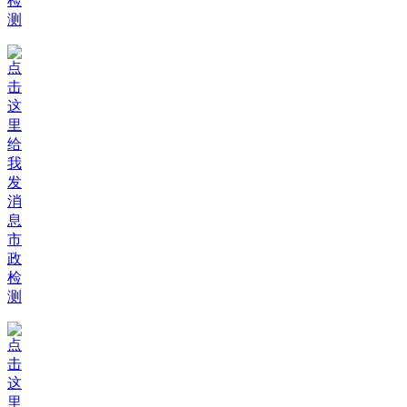
检
测
市
政
检
测