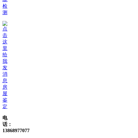
检
测
房
屋
鉴
定
电
话：
13868977077