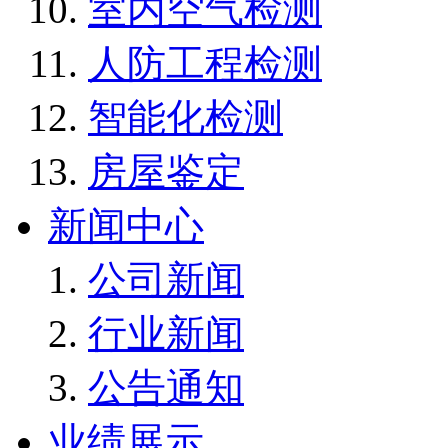
室内空气检测
人防工程检测
智能化检测
房屋鉴定
新闻中心
公司新闻
行业新闻
公告通知
业绩展示