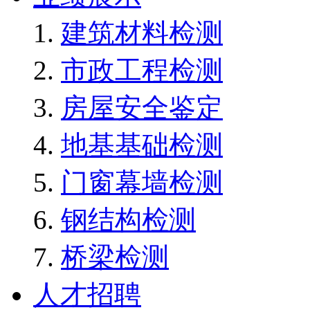
建筑材料检测
市政工程检测
房屋安全鉴定
地基基础检测
门窗幕墙检测
钢结构检测
桥梁检测
人才招聘