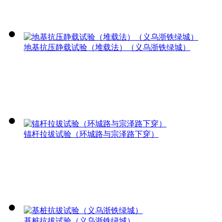
地基抗压静载试验（堆载法）（义乌浙铁绿城）
锚杆拉拔试验（环城路与宗泽路下穿）
基桩抗拔试验（义乌浙铁绿城）