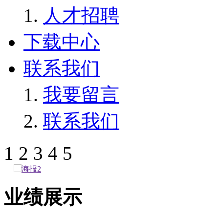
人才招聘
下载中心
联系我们
我要留言
联系我们
1
2
3
4
5
业绩展示