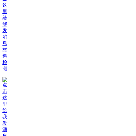
材
料
检
测