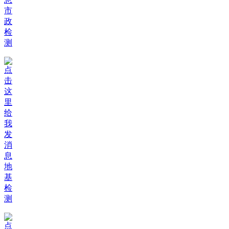
市
政
检
测
地
基
检
测