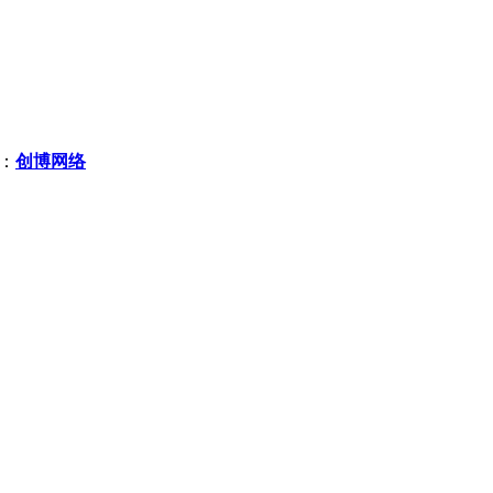
：
创博网络