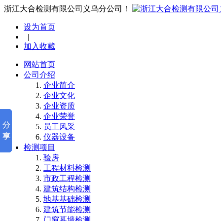
浙江大合检测有限公司义乌分公司！
设为首页
|
加入收藏
网站首页
公司介绍
企业简介
企业文化
企业资质
企业荣誉
员工风采
仪器设备
检测项目
验房
工程材料检测
市政工程检测
建筑结构检测
地基基础检测
建筑节能检测
门窗幕墙检测