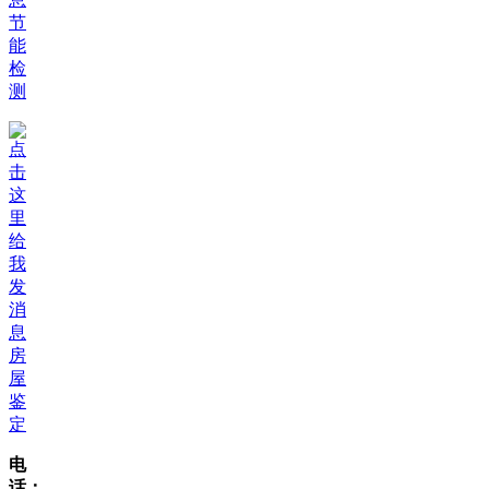
节
能
检
测
房
屋
鉴
定
电
话：