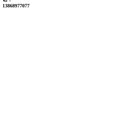
13868977077