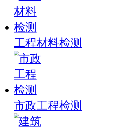
工程材料检测
市政工程检测