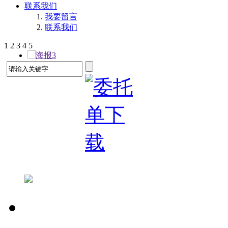
联系我们
我要留言
联系我们
1
2
3
4
5