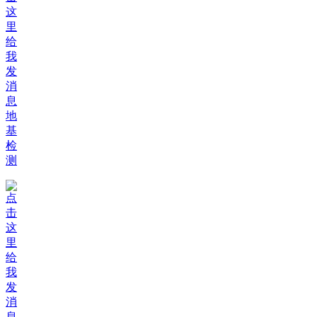
地
基
检
测